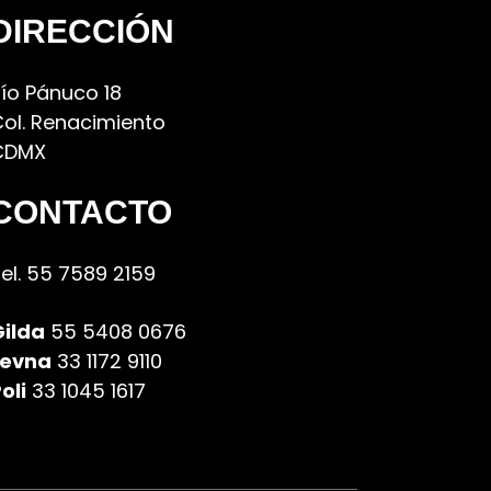
DIRECCIÓN
ío Pánuco 18
ol. Renacimiento
CDMX
CONTACTO
el. 55 7589 2159
Gilda
55 5408 0676
Levna
33 1172 9110
oli
33 1045 1617