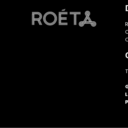
R
C
T
P