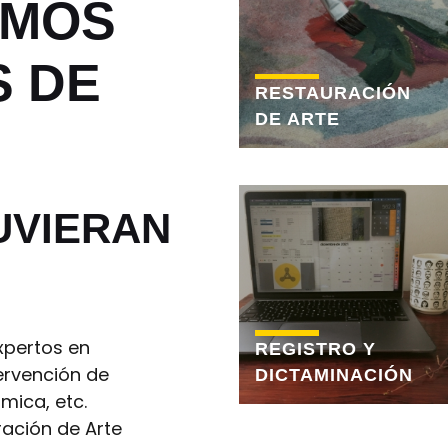
AMOS
S DE
RESTAURACIÓN
DE ARTE
UVIERAN
O
xpertos en
REGISTRO Y
ervención de
DICTAMINACIÓN
mica, etc.
ración de Arte