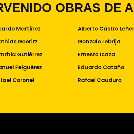
RVENIDO OBRAS DE 
cardo Martínez
Alberto Castro Leñe
thias Goeritz
Gonzalo Lebrija
nthia Gutiérrez
Ernesto Icaza
nuel Felguérez
Eduardo Cataño
fael Coronel
Rafael Cauduro