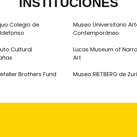
INSTITUCIONES
guo Colegio de
Museo Universitario Art
Ildefonso
Contemporáneo
tuto Cultural
Lucas Museum of Narra
añas
Art
efeller Brothers Fund
Museo RIETBERG de Zur