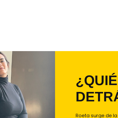
¿QUI
DETR
Roeta surge de la 